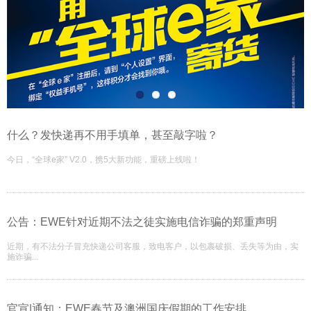
什么？发快递再不用手填单，甚至敲字啦？
今日，“全球e家” V2.0，携5大新功能，重磅上线啦！
公告：EWE针对近期不法之徒实施电信诈骗的郑重声明
近期，有不法分子冒充快递公司客服，致电客户，以包裹破损、丢失等为由，实
施诈骗...
官宣|通知：EWE春节及澳洲国庆假期的工作安排