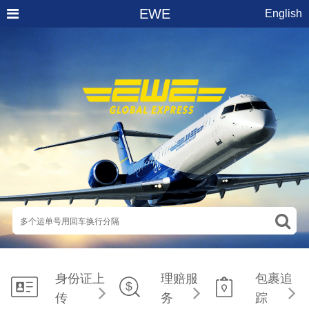
EWE
English
身份证上
理赔服
包裹追
传
务
踪